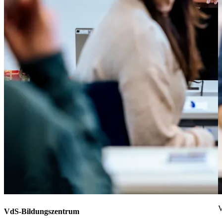
V
VdS-Bildungszentrum