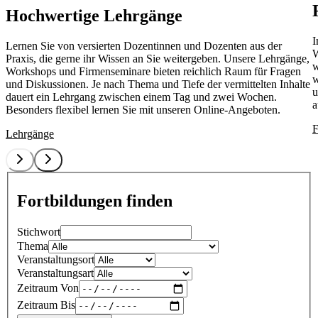
Hochwertige Lehrgänge
I
Lernen Sie von versierten Dozentinnen und Dozenten aus der
W
Praxis, die gerne ihr Wissen an Sie weitergeben. Unsere Lehrgänge,
w
Workshops und Firmenseminare bieten reichlich Raum für Fragen
w
und Diskussionen. Je nach Thema und Tiefe der vermittelten Inhalte
u
dauert ein Lehrgang zwischen einem Tag und zwei Wochen.
a
Besonders flexibel lernen Sie mit unseren Online-Angeboten.
F
Lehrgänge
Fortbildungen finden
Stichwort
Thema
Veranstaltungsort
Veranstaltungsart
Zeitraum Von
Zeitraum Bis