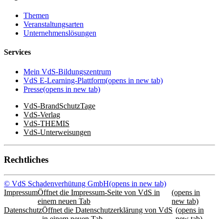
Themen
Veranstaltungsarten
Unternehmenslösungen
Services
Mein VdS-Bildungszentrum
VdS E-Learning-Plattform
(opens in new tab)
Presse
(opens in new tab)
VdS-BrandSchutzTage
VdS-Verlag
VdS-THEMIS
VdS-Unterweisungen
Rechtliches
© VdS Schadenverhütung GmbH
(opens in new tab)
Impressum
Öffnet die Impressum-Seite von VdS in
(opens in
einem neuen Tab
new tab)
Datenschutz
Öffnet die Datenschutzerklärung von VdS
(opens in
in einem neuen Tab
new tab)