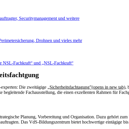
uftragter, Securitymanagement und weitere
erimetersicherung, Drohnen und vieles mehr
de NSL-Fachkraft“ und „NSL-Fachkraft“
eitsfachtgung
d -experten: Die zweitägige
„Sicherheitsfachtagung”
(opens in new tab)
, 
roße begleitende Fachausstellung, die einen exzellenten Rahmen für Fac
 strategische Planung, Vorbereitung und Organisation. Dazu gehört zum
eauftragten. Das VdS-Bildungszentrum bietet hochwertige eintägige b