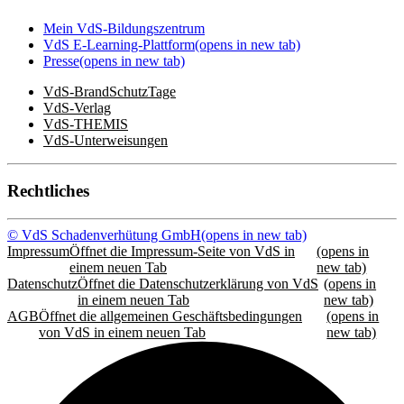
Mein VdS-Bildungszentrum
VdS E-Learning-Plattform
(opens in new tab)
Presse
(opens in new tab)
VdS-BrandSchutzTage
VdS-Verlag
VdS-THEMIS
VdS-Unterweisungen
Rechtliches
© VdS Schadenverhütung GmbH
(opens in new tab)
Impressum
Öffnet die Impressum-Seite von VdS in
(opens in
einem neuen Tab
new tab)
Datenschutz
Öffnet die Datenschutzerklärung von VdS
(opens in
in einem neuen Tab
new tab)
AGB
Öffnet die allgemeinen Geschäftsbedingungen
(opens in
von VdS in einem neuen Tab
new tab)