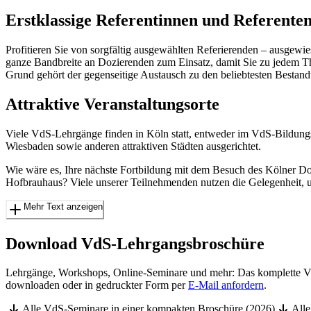
Erstklassige Referentinnen und Referente
Profitieren Sie von sorgfältig ausgewählten Referierenden – ausgew
ganze Bandbreite an Dozierenden zum Einsatz, damit Sie zu jedem Th
Grund gehört der gegenseitige Austausch zu den beliebtesten Bestandt
Attraktive Veranstaltungsorte
Viele VdS-Lehrgänge finden in Köln statt, entweder im VdS-Bildun
Wiesbaden sowie anderen attraktiven Städten ausgerichtet.
Wie wäre es, Ihre nächste Fortbildung mit dem Besuch des Kölner D
Hofbrauhaus? Viele unserer Teilnehmenden nutzen die Gelegenheit, 
Mehr Text anzeigen
Download VdS-Lehrgangsbroschüre
Lehrgänge, Workshops, Online-Seminare und mehr: Das komplette Vd
downloaden oder in gedruckter Form per
E-Mail anfordern
.
Alle VdS-Seminare in einer kompakten Broschüre (
2026
)
Alle