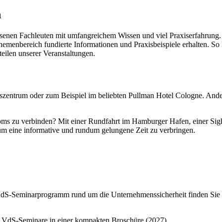
n
iesenen Fachleuten mit umfangreichem Wissen und viel Praxiserfahrun
emenbereich fundierte Informationen und Praxisbeispiele erhalten. So
eilen unserer Veranstaltungen.
gszentrum oder zum Beispiel im beliebten Pullman Hotel Cologne. And
oms zu verbinden? Mit einer Rundfahrt im Hamburger Hafen, einer Si
um eine informative und rundum gelungene Zeit zu verbringen.
S-Seminarprogramm rund um die Unternehmenssicherheit finden Sie üb
 VdS-Seminare in einer kompakten Broschüre (
2027
)