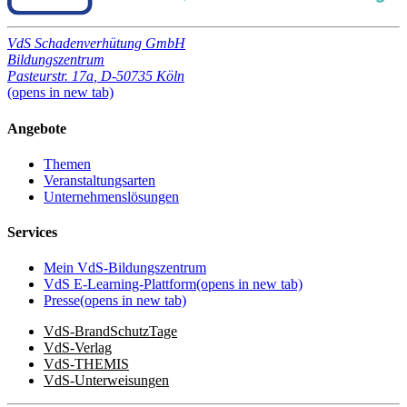
VdS Schadenverhütung GmbH
Bildungszentrum
Pasteurstr. 17a
,
D-50735 Köln
(opens in new tab)
Angebote
Themen
Veranstaltungsarten
Unternehmenslösungen
Services
Mein VdS-Bildungszentrum
VdS E-Learning-Plattform
(opens in new tab)
Presse
(opens in new tab)
VdS-BrandSchutzTage
VdS-Verlag
VdS-THEMIS
VdS-Unterweisungen