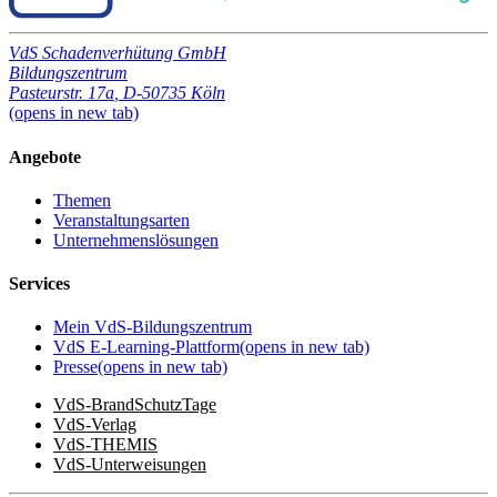
VdS Schadenverhütung GmbH
Bildungszentrum
Pasteurstr. 17a
,
D-50735 Köln
(opens in new tab)
Angebote
Themen
Veranstaltungsarten
Unternehmenslösungen
Services
Mein VdS-Bildungszentrum
VdS E-Learning-Plattform
(opens in new tab)
Presse
(opens in new tab)
VdS-BrandSchutzTage
VdS-Verlag
VdS-THEMIS
VdS-Unterweisungen