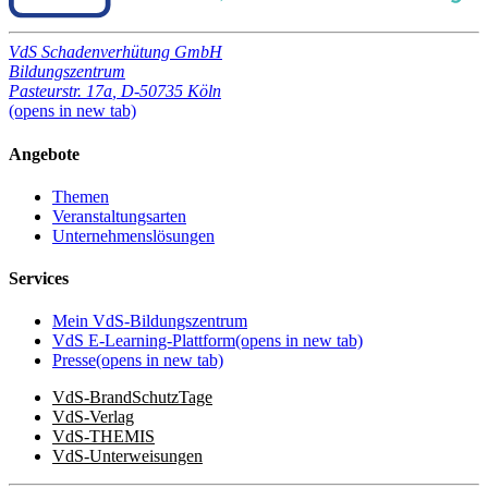
VdS Schadenverhütung GmbH
Bildungszentrum
Pasteurstr. 17a
,
D-50735 Köln
(opens in new tab)
Angebote
Themen
Veranstaltungsarten
Unternehmenslösungen
Services
Mein VdS-Bildungszentrum
VdS E-Learning-Plattform
(opens in new tab)
Presse
(opens in new tab)
VdS-BrandSchutzTage
VdS-Verlag
VdS-THEMIS
VdS-Unterweisungen