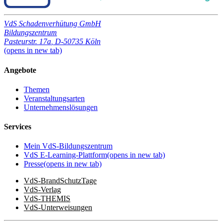
VdS Schadenverhütung GmbH
Bildungszentrum
Pasteurstr. 17a
,
D-50735 Köln
(opens in new tab)
Angebote
Themen
Veranstaltungsarten
Unternehmenslösungen
Services
Mein VdS-Bildungszentrum
VdS E-Learning-Plattform
(opens in new tab)
Presse
(opens in new tab)
VdS-BrandSchutzTage
VdS-Verlag
VdS-THEMIS
VdS-Unterweisungen