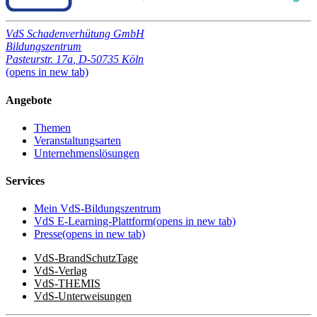
VdS Schadenverhütung GmbH
Bildungszentrum
Pasteurstr. 17a
,
D-50735 Köln
(opens in new tab)
Angebote
Themen
Veranstaltungsarten
Unternehmenslösungen
Services
Mein VdS-Bildungszentrum
VdS E-Learning-Plattform
(opens in new tab)
Presse
(opens in new tab)
VdS-BrandSchutzTage
VdS-Verlag
VdS-THEMIS
VdS-Unterweisungen