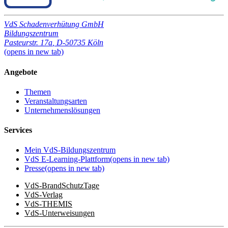
VdS Schadenverhütung GmbH
Bildungszentrum
Pasteurstr. 17a
,
D-50735 Köln
(opens in new tab)
Angebote
Themen
Veranstaltungsarten
Unternehmenslösungen
Services
Mein VdS-Bildungszentrum
VdS E-Learning-Plattform
(opens in new tab)
Presse
(opens in new tab)
VdS-BrandSchutzTage
VdS-Verlag
VdS-THEMIS
VdS-Unterweisungen