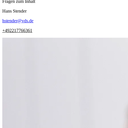
Fragen zum Inhalt
Hans
Stender
hstender
@
vds.de
+492217766361