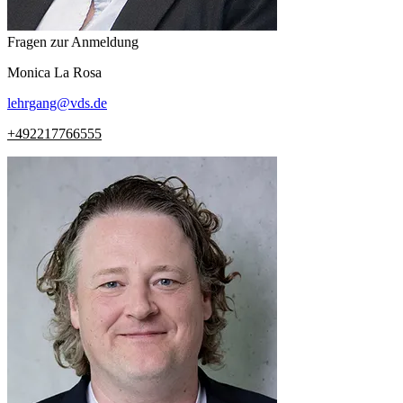
Fragen zur Anmeldung
Monica
La Rosa
lehrgang
@
vds.de
+492217766555