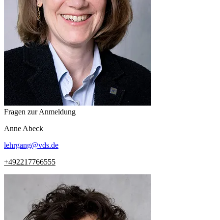
Fragen zur Anmeldung
Anne
Abeck
lehrgang
@
vds.de
+492217766555