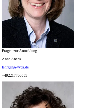
Fragen zur Anmeldung
Anne
Abeck
lehrgang
@
vds.de
+492217766555