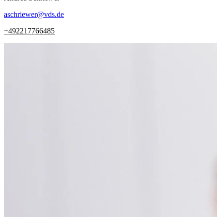
aschriewer
@
vds.de
+492217766485