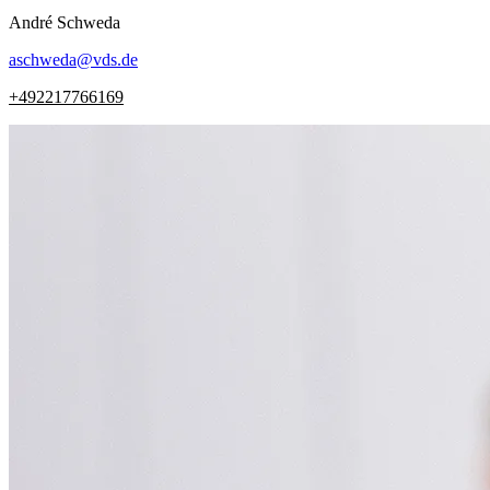
André
Schweda
aschweda
@
vds.de
+492217766169