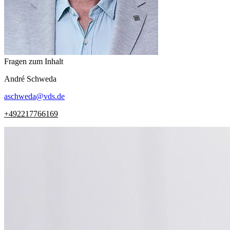
Fragen zum Inhalt
André
Schweda
aschweda
@
vds.de
+492217766169