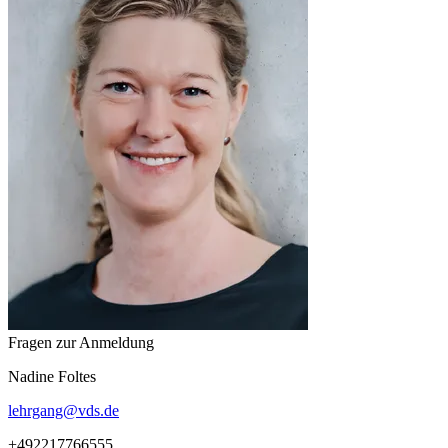
Fragen zur Anmeldung
Nadine
Foltes
lehrgang
@
vds.de
+492217766555