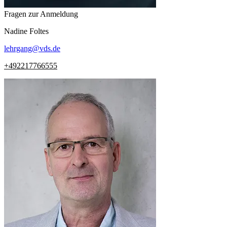
Fragen zur Anmeldung
Nadine
Foltes
lehrgang
@
vds.de
+492217766555