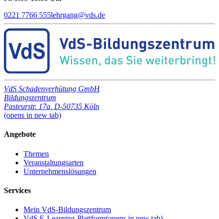
0221 7766 555
lehrgang
@
vds.de
VdS Schadenverhütung GmbH
Bildungszentrum
Pasteurstr. 17a
,
D-50735 Köln
(opens in new tab)
Angebote
Themen
Veranstaltungsarten
Unternehmenslösungen
Services
Mein VdS-Bildungszentrum
VdS E-Learning-Plattform
(opens in new tab)