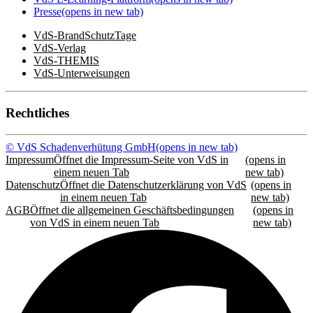
Presse
(opens in new tab)
VdS-BrandSchutzTage
VdS-Verlag
VdS-THEMIS
VdS-Unterweisungen
Rechtliches
© VdS Schadenverhütung GmbH
(opens in new tab)
Impressum
Öffnet die Impressum-Seite von VdS in
(opens in
einem neuen Tab
new tab)
Datenschutz
Öffnet die Datenschutzerklärung von VdS
(opens in
in einem neuen Tab
new tab)
AGB
Öffnet die allgemeinen Geschäftsbedingungen
(opens in
von VdS in einem neuen Tab
new tab)