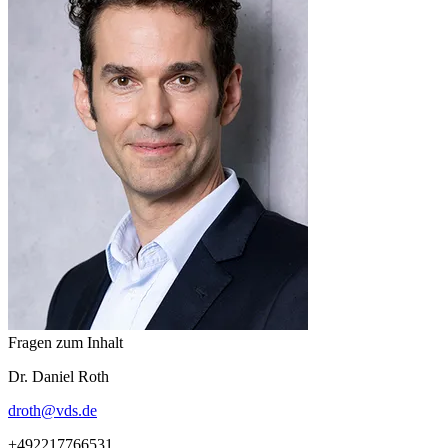
Fragen zum Inhalt
Dr.
Daniel
Roth
droth
@
vds.de
+492217766531