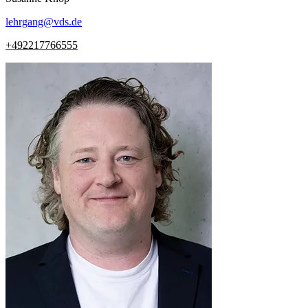
lehrgang
@
vds.de
+492217766555