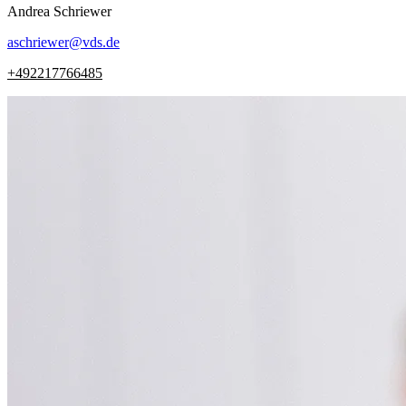
Andrea
Schriewer
aschriewer
@
vds.de
+492217766485