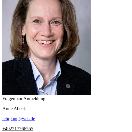
Fragen zur Anmeldung
Anne
Abeck
lehrgang
@
vds.de
+492217766555