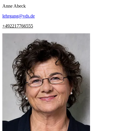
Anne
Abeck
lehrgang
@
vds.de
+492217766555