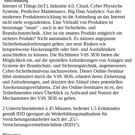
Beschreibung
Internet of Things (IoT), Industrie 4.0, Cloud, Cyber Physische
Systeme, Predictive Maintenance, Big Data Analytics: Aus der
modernen Produktentwicklung ist die Anbindung an das Internet
nicht mehr wegzudenken. Eine Vielzahl von Produkten ist
heutzutage "smart" - auch in der Sicherheits- und
Brandschutztechnik. Aber ist ein smartes Produkt zeitgleich ein
sicheres Produkt? Nicht automatisch. Es müssen angepasste
Sicherheitsanforderungen gelten, um neue Risiken wie
beispielsweise Hackerangriffe oder Stör- und Ausfallrisiken
ausschließen zu können. Die Richtlinien VdS 3836 bieten die
Möglichkeit ein, auf die speziellen Anforderungen von Anlagen und
Systeme der Brandschutz- und Sicherungstechnik, angemessenes
Cyber-Sicherheitsniveau nachzuweisen. Dieses Online-Seminar
führt strukturiert durch die VdS 3836, erläutert deren Zielsetzung
und Anforderungen, und skizziert den Ablauf eines potentiellen
Anerkennungsverfahrens. Ziel des Online-Seminares ist es, den
Teilnehmenden einen Überblick zu Aufwand und Nutzen der
Mechanismen der VdS 3836 zu geben.
2 Unterrichtseinheiten à 45 Minuten, bedeutet 1,5 Zeitstunden
gemäß IDD (geeignet als Weiterbildungsmaßnahme für
Versicherungsmitarbeiter nach der „EU-
Versicherungsvertriebsrichtlinie (IDD)“).
Hinweise