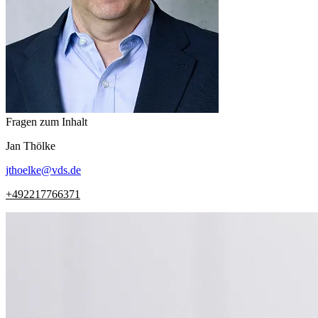
Fragen zum Inhalt
Jan
Thölke
jthoelke
@
vds.de
+492217766371