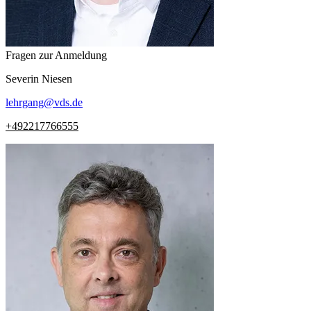
Fragen zur Anmeldung
Severin
Niesen
lehrgang
@
vds.de
+492217766555