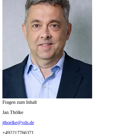
Fragen zum Inhalt
Jan
Thölke
jthoelke
@
vds.de
+492217766371