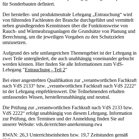
für Sonderbauten definiert.
Der hersteller- und produktneutrale Lehrgang „Entrauchung“ wird
von führenden Fachleuten der Branche durchgeführt und vermittelt
neben grundlegenden Kenntnissen über die Funktionsweise von
Rauch- und Wärmeabzugsanlagen die Grundsätze von Planung und
Berechnung, um die jeweiligen Vorgaben zu den Schutzzielen
umzusetzen.
Aufgrund des sehr umfangreichen Themengebiet ist der Lehrgang in
zwei Teile untergliedert, die auch unabhängig voneinander gebucht
werden können. Hier finden Sie alle Informationen zum VdS-
Lehrgang "
Entrauchung - Teil 2
"
Bei einer angestrebten Qualifikation zur „verantwortlichen Fachkraft
nach VdS 2133“ bzw. „verantwortlichen Fachkraft nach VdS 2222“
ist der Lehrgang empfehlenswert. Die Teilnehmenden erhalten
umfassendes Wissen, herstellerunabhängig und neutral.
Die Prüfung zur „verantwortlichen Fachkraft nach VdS 2133 bzw.
VdS 2222“ erfolgt unabhängig von diesem Lehrgang. Information
zur Prüfung, den Terminen und der Anmeldung finden Sie auf
unserer Website: vds.de/errichter-anerkennung-rwa
RWAN: 26,3 Unterrichtseinheiten bzw. 19,7 Zeitstunden gemäß