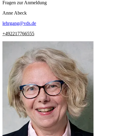
Fragen zur Anmeldung
Anne
Abeck
lehrgang
@
vds.de
+492217766555