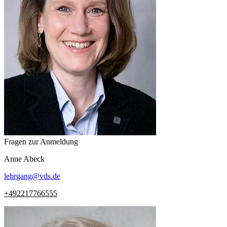
Fragen zur Anmeldung
Anne
Abeck
lehrgang
@
vds.de
+492217766555