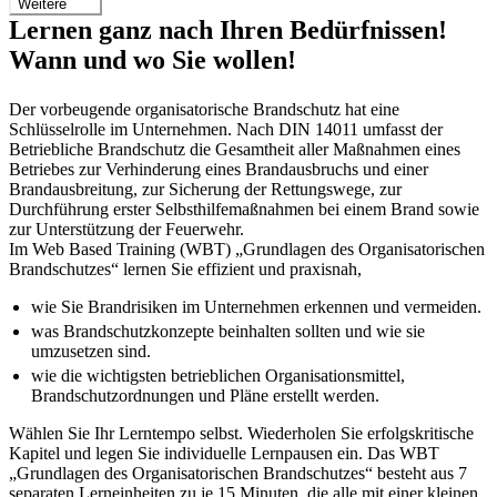
Weitere
Lernen ganz nach Ihren Bedürfnissen!
Wann und wo Sie wollen!
Der vorbeugende organisatori­sche Brandschutz hat eine
Schlüsselrolle im Unternehmen. Nach DIN 14011 umfasst der
Betriebliche Brandschutz die Gesamtheit aller Maßnahmen eines
Betrie­bes zur Verhinderung eines Brandausbruchs und einer
Brandausbreitung, zur Sicherung der Rettungswege, zur
Durchführung erster Selbsthilfemaßnahmen bei einem Brand sowie
zur Unterstützung der Feuerwehr.
Im Web Based Training (WBT) „Grundlagen des Organisatorischen
Brandschutzes“ lernen Sie effizient und praxisnah,
wie Sie Brandrisiken im Unternehmen erkennen und vermeiden.
was Brandschutzkonzepte beinhalten sollten und wie sie
umzusetzen sind.
wie die wichtigsten betrieblichen Organisationsmittel,
Brandschutzordnungen und Pläne erstellt werden.
Wählen Sie Ihr Lerntempo selbst. Wiederholen Sie erfolgskritische
Kapitel und legen Sie individuelle Lernpausen ein. Das WBT
„Grundlagen des Organisatorischen Brandschutzes“ besteht aus 7
separaten Lerneinheiten zu je 15 Minuten, die alle mit einer kleinen