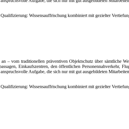
pruchsvolle Aufgabe, die sich nur mit gut ausgebildeten Mitarbeitenden
 Qualifizierung: Wissensauffrischung kombiniert mit gezielter Vertiefu
en an – vom traditionellen präventiven Objektschutz über sämtliche 
passagen, Einkaufszentren, den öffentlichen Personennahverkehr, Flu
pruchsvolle Aufgabe, die sich nur mit gut ausgebildeten Mitarbeitenden
 Qualifizierung: Wissensauffrischung kombiniert mit gezielter Vertiefu