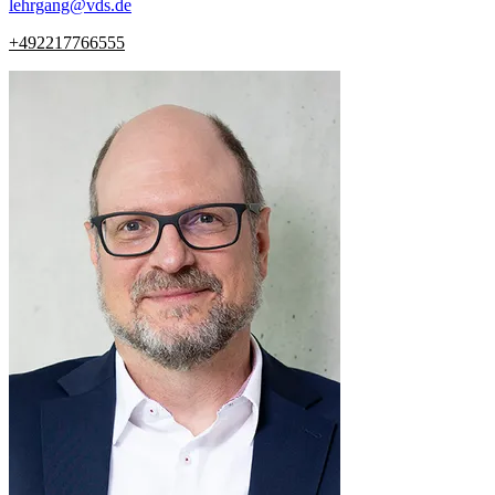
lehrgang
@
vds.de
+492217766555