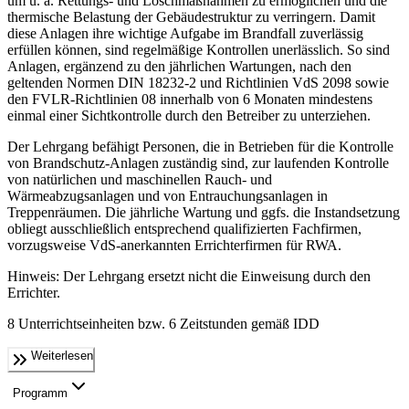
um u. a. Rettungs- und Löschmaßnahmen zu ermöglichen und die
thermische Belastung der Gebäudestruktur zu verringern. Damit
diese Anlagen ihre wichtige Aufgabe im Brandfall zuverlässig
erfüllen können, sind regelmäßige Kontrollen unerlässlich. So sind
Anlagen, ergänzend zu den jährlichen Wartungen, nach den
geltenden Normen DIN 18232-2 und Richtlinien VdS 2098 sowie
den FVLR-Richtlinien 08 innerhalb von 6 Monaten mindestens
einmal einer Sichtkontrolle durch den Betreiber zu unterziehen.
Der Lehrgang befähigt Personen, die in Betrieben für die Kontrolle
von Brandschutz-Anlagen zuständig sind, zur laufenden Kontrolle
von natürlichen und maschinellen Rauch- und
Wärmeabzugsanlagen und von Entrauchungsanlagen in
Treppenräumen. Die jährliche Wartung und ggfs. die Instandsetzung
obliegt ausschließlich entsprechend qualifizierten Fachfirmen,
vorzugsweise VdS-anerkannten Errichterfirmen für RWA.
Hinweis: Der Lehrgang ersetzt nicht die Einweisung durch den
Errichter.
8 Unterrichtseinheiten bzw. 6 Zeitstunden gemäß IDD
Weiterlesen
Programm